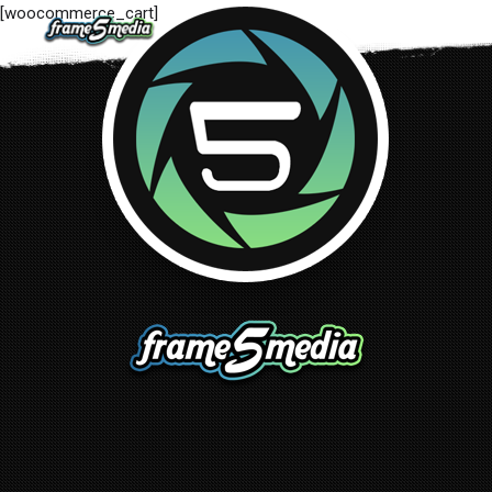
[woocommerce_cart]